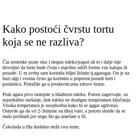
Kako postoći čvrstu tortu
koja se ne razliva?
Čia semenke puste sluz i stegnu mleko/jogurt ali to i dalje nije
dovoljno da torta bude čvsta i uspešno održi formu van kalupa ili
posude. U tu svrhu sam koristila biljni želatin tj.agaragar. On je na
bazi algi i veoma često ga koristim u pripremi posnih torti i
poslastica. Potražite ga u prodavnicama zdrave hrane.
Prah agara prvo rastopite u hladnom mleku. Potom zagrevajte, uz
neprekidno mešanje, dok mleko ne dostigne temperaturu ključanja.
Visoka temperatura je neophodna kako bi se aggar agtivirao.
Ostavite ga da vri 2-3minute na tihoj vatri, a potom slonite da se
malo prohladi pre nego što ga umešate u fil.
Čokolada u filu dodatno steže ovu tortu.