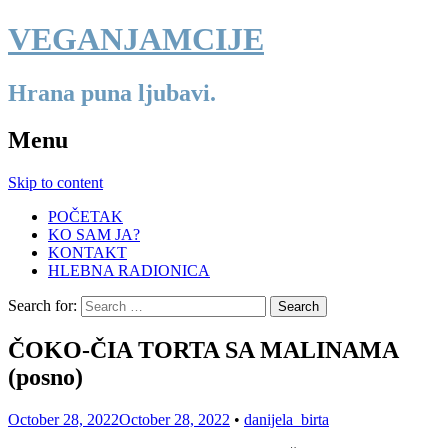
VEGANJAMCIJE
Hrana puna ljubavi.
Menu
Skip to content
POČETAK
KO SAM JA?
KONTAKT
HLEBNA RADIONICA
Search for:
ČOKO-ČIA TORTA SA MALINAMA
(posno)
October 28, 2022
October 28, 2022
•
danijela_birta