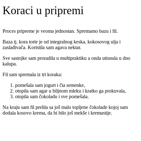
Koraci u pripremi
Proces pripreme je veoma jednostan. Spremamo bazu i fil.
Baza tj. kora torte je od integralnog keska, kokosovog ulja i
zaslađivača. Koristila sam agava nektar.
Sve sastojke sam proradila u multipraktiku a onda utisnula u dno
kalupa.
Fil sam spremala iz tri koraka:
pomešala sam jogurt i čia semenke,
otopila sam agar u biljnom mleku i kratko ga prokuvala,
otopila sam čokoladu i sve pomešala.
Na kraju sam fil prelila sa još malo topljene čokolade kojoj sam
dodala kosovo krema, da bi bilo još mekše i kremastije.