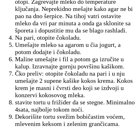
otopi. Zagrevajte mleko do temperature
ključanja. Neprekidno mešajte kako agar ne bi
pao na dno šerpice. Na tihoj vatri ostavite
mleko da vri par minuta a onda ga sklonite sa
šporeta i dopustitie mu da se blago rashladi.
Na pari, otopite čokoladu.
Umešajte mleko sa agarom u čia jogurt, a
potom dodajte i čokoladu.
Maline umešajte i fil a potom ga izručite u
kalup. Izravnajte gornju površinu kašikom.
Čko preliv: otopite čokoladu na pari i u nju
umešajte 2 supene kašike kokos krema. Kokos
krem je masni i čvrsti deo koji se izdvoji u
konzervi kokosovog mleka.
stavite tortu u frižider da se stegne. Minimalno
4sata, najbolje tokom noći.
Dekorišite tortu svežim bobičastim voćem,
mlevenim keksom i zelenim grančicama.