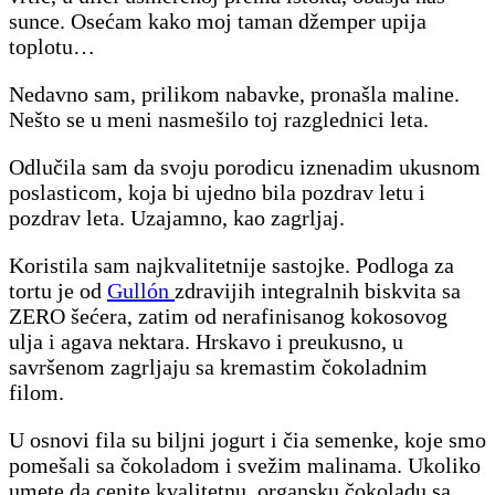
sunce. Osećam kako moj taman džemper upija
toplotu…
Nedavno sam, prilikom nabavke, pronašla maline.
Nešto se u meni nasmešilo toj razglednici leta.
Odlučila sam da svoju porodicu iznenadim ukusnom
poslasticom, koja bi ujedno bila pozdrav letu i
pozdrav leta. Uzajamno, kao zagrljaj.
Koristila sam najkvalitetnije sastojke. Podloga za
tortu je od
Gullón
zdravijih integralnih biskvita sa
ZERO šećera, zatim od nerafinisanog kokosovog
ulja i agava nektara. Hrskavo i preukusno, u
savršenom zagrljaju sa kremastim čokoladnim
filom.
U osnovi fila su biljni jogurt i čia semenke, koje smo
pomešali sa čokoladom i svežim malinama. Ukoliko
umete da cenite kvalitetnu, organsku čokoladu sa