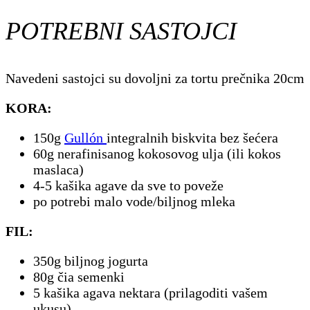
POTREBNI SASTOJCI
Navedeni sastojci su dovoljni za tortu prečnika 20cm
KORA:
150g
Gullón
integralnih biskvita bez šećera
60g nerafinisanog kokosovog ulja (ili kokos
maslaca)
4-5 kašika agave da sve to poveže
po potrebi malo vode/biljnog mleka
FIL:
350g biljnog jogurta
80g čia semenki
5 kašika agava nektara (prilagoditi vašem
ukusu)