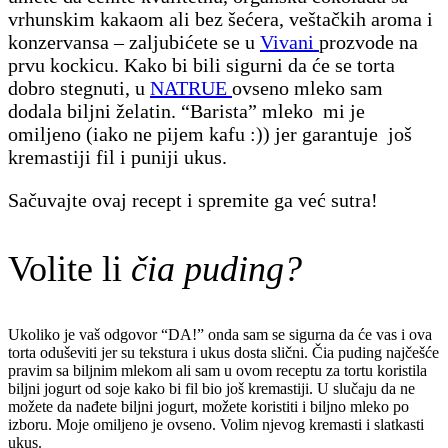
vrhunskim kakaom ali bez šećera, veštačkih aroma i
konzervansa – zaljubićete se u
Vivani
prozvode na
prvu kockicu. Kako bi bili sigurni da će se torta
dobro stegnuti, u
NATRUE
ovseno mleko sam
dodala biljni želatin. “Barista” mleko mi je
omiljeno (iako ne pijem kafu :)) jer garantuje još
kremastiji fil i puniji ukus.
Sačuvajte ovaj recept i spremite ga već sutra!
Volite li
čia puding?
Ukoliko je vaš odgovor “DA!” onda sam se sigurna da će vas i ova
torta oduševiti jer su tekstura i ukus dosta slični. Čia puding najčešće
pravim sa biljnim mlekom ali sam u ovom receptu za tortu koristila
biljni jogurt od soje kako bi fil bio još kremastiji. U slučaju da ne
možete da nađete biljni jogurt, možete koristiti i biljno mleko po
izboru. Moje omiljeno je ovseno. Volim njevog kremasti i slatkasti
ukus.