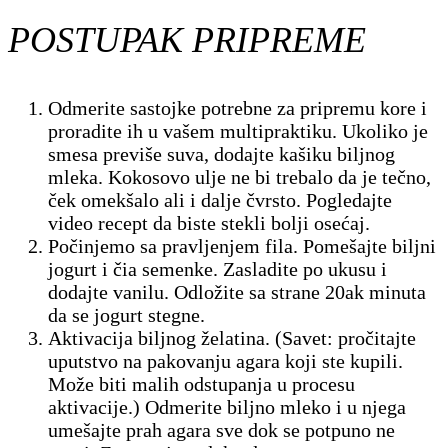
POSTUPAK PRIPREME
Odmerite sastojke potrebne za pripremu kore i
proradite ih u vašem multipraktiku. Ukoliko je
smesa previše suva, dodajte kašiku biljnog
mleka. Kokosovo ulje ne bi trebalo da je tečno,
ček omekšalo ali i dalje čvrsto. Pogledajte
video recept da biste stekli bolji osećaj.
Počinjemo sa pravljenjem fila. Pomešajte biljni
jogurt i čia semenke. Zasladite po ukusu i
dodajte vanilu. Odložite sa strane 20ak minuta
da se jogurt stegne.
Aktivacija biljnog želatina. (Savet: pročitajte
uputstvo na pakovanju agara koji ste kupili.
Može biti malih odstupanja u procesu
aktivacije.) Odmerite biljno mleko i u njega
umešajte prah agara sve dok se potpuno ne