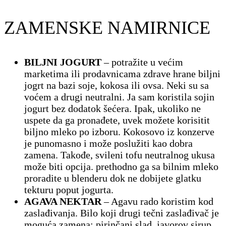
ZAMENSKE NAMIRNICE
BILJNI JOGURT
– potražite u većim
marketima ili prodavnicama zdrave hrane biljni
jogrt na bazi soje, kokosa ili ovsa. Neki su sa
voćem a drugi neutralni. Ja sam koristila sojin
jogurt bez dodatok šećera. Ipak, ukoliko ne
uspete da ga pronađete, uvek možete korisitit
biljno mleko po izboru. Kokosovo iz konzerve
je punomasno i može poslužiti kao dobra
zamena. Takođe, svileni tofu neutralnog ukusa
može biti opcija. prethodno ga sa bilnim mleko
proradite u blenderu dok ne dobijete glatku
tekturu poput jogurta.
AGAVA NEKTAR
– Agavu rado koristim kod
zaslađivanja. Bilo koji drugi tečni zaslađivač je
moguća zamena: pirinčani slad, javorov sirup,