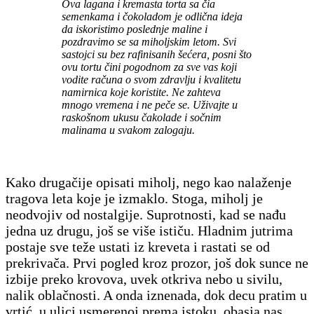
Ova lagana i kremasta torta sa čia
semenkama i čokoladom je odlična ideja
da iskoristimo poslednje maline i
pozdravimo se sa miholjskim letom. Svi
sastojci su bez rafinisanih šećera, posni što
ovu tortu čini pogodnom za sve vas koji
vodite računa o svom zdravlju i kvalitetu
namirnica koje koristite. Ne zahteva
mnogo vremena i ne peče se. Uživajte u
raskošnom ukusu čakolade i sočnim
malinama u svakom zalogaju.
Kako drugačije opisati miholj, nego kao nalaženje
tragova leta koje je izmaklo. Stoga, miholj je
neodvojiv od nostalgije. Suprotnosti, kad se nađu
jedna uz drugu, još se više ističu. Hladnim jutrima
postaje sve teže ustati iz kreveta i rastati se od
prekrivača. Prvi pogled kroz prozor, još dok sunce ne
izbije preko krovova, uvek otkriva nebo u sivilu,
nalik oblačnosti. A onda iznenada, dok decu pratim u
vrtić, u ulici usmerenoj prema istoku, obasja nas