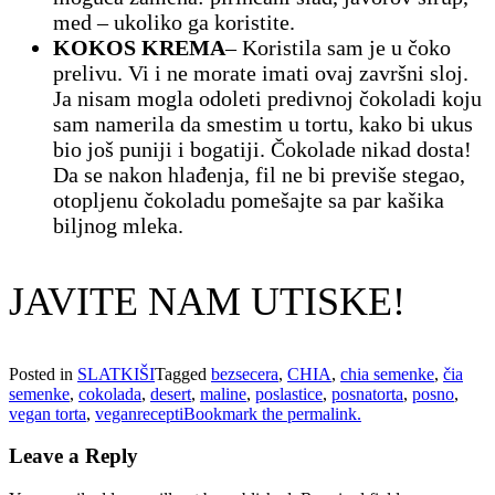
med – ukoliko ga koristite.
KOKOS KREMA
– Koristila sam je u čoko
prelivu. Vi i ne morate imati ovaj završni sloj.
Ja nisam mogla odoleti predivnoj čokoladi koju
sam namerila da smestim u tortu, kako bi ukus
bio još puniji i bogatiji. Čokolade nikad dosta!
Da se nakon hlađenja, fil ne bi previše stegao,
otopljenu čokoladu pomešajte sa par kašika
biljnog mleka.
JAVITE NAM UTISKE!
Posted in
SLATKIŠI
Tagged
bezsecera
,
CHIA
,
chia semenke
,
čia
semenke
,
cokolada
,
desert
,
maline
,
poslastice
,
posnatorta
,
posno
,
vegan torta
,
veganrecepti
Bookmark the permalink.
Leave a Reply