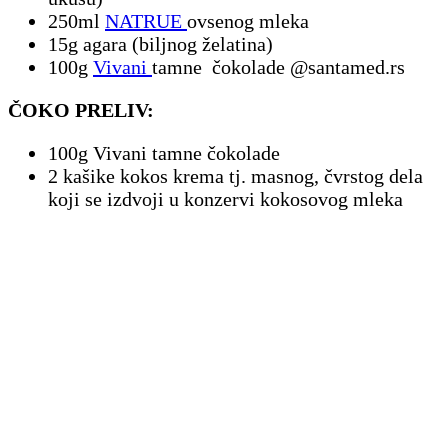
250ml
NATRUE
ovsenog mleka
15g agara (biljnog želatina)
100g
Vivani
tamne čokolade @santamed.rs
ČOKO PRELIV:
100g Vivani tamne čokolade
2 kašike kokos krema tj. masnog, čvrstog dela
koji se izdvoji u konzervi kokosovog mleka