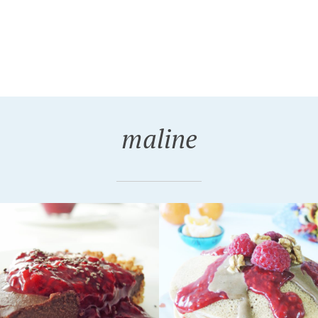
maline
2015
IČKE PALAČINKE
PELTE