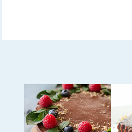
FEBRUARY 5, 2016
MAY 12, 
ČOKOLADNI TOFU TART
AMER
)
OD S