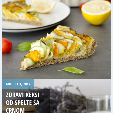
AUGUST 1, 2017
ZDRAVI KEKSI
OD SPELTE SA
CRNOM